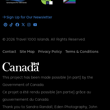
Social
Sign Up for Our Newsletter
Media
Pinterest
Tiktok
Facebook
X
Instagram
Youtube
© 2026 Travel 1000 Islands. All Rights Reserved.
Footer
Contact
Site Map
Privacy Policy
Terms & Conditions
This project has been made possible [in part] by the
Government of Canada.
Ce projet a été rendu possible [en partie] grâce au
gouvernement du Canada.
Thank you to Sandra Randall, Eden Photography, John