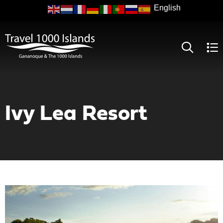
Skip
to
main
content
Ivy Lea Resort