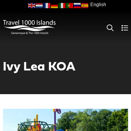
Skip
to
main
content
Ivy Lea KOA