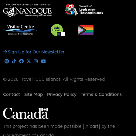
Social
Sign Up for Our Newsletter
Media
Pinterest
Tiktok
Facebook
X
Instagram
Youtube
© 2026 Travel 1000 Islands. All Rights Reserved.
Footer
Contact
Site Map
Privacy Policy
Terms & Conditions
This project has been made possible [in part] by the
Government of Canada.