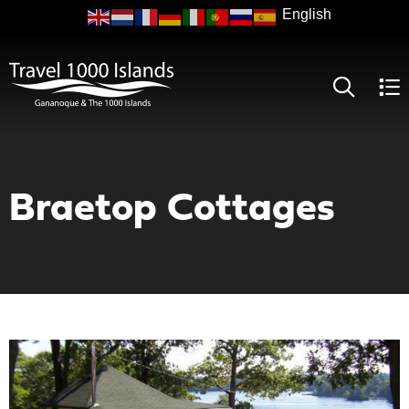
Skip
to
main
content
Braetop Cottages