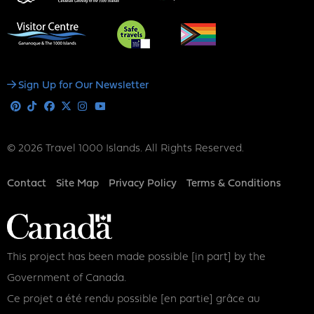
Social
Sign Up for Our Newsletter
Media
Pinterest
Tiktok
Facebook
X
Instagram
Youtube
© 2026 Travel 1000 Islands. All Rights Reserved.
Footer
Contact
Site Map
Privacy Policy
Terms & Conditions
This project has been made possible [in part] by the
Government of Canada.
Ce projet a été rendu possible [en partie] grâce au