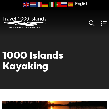
Skip
to
main
content
1000 Islands
Kayaking