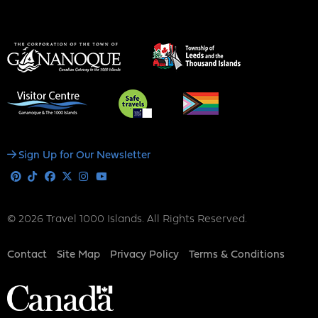
Social
Sign Up for Our Newsletter
Media
Pinterest
Tiktok
Facebook
X
Instagram
Youtube
© 2026 Travel 1000 Islands. All Rights Reserved.
Footer
Contact
Site Map
Privacy Policy
Terms & Conditions