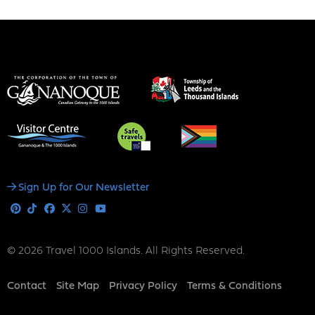
Social
Sign Up for Our Newsletter
Media
Pinterest
Tiktok
Facebook
X
Instagram
Youtube
© 2026 Travel 1000 Islands. All Rights Reserved.
Footer
Contact
Site Map
Privacy Policy
Terms & Conditions