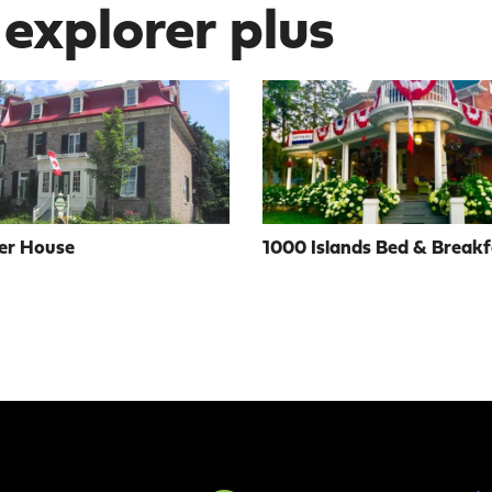
 explorer plus
er House
1000 Islands Bed & Breakf