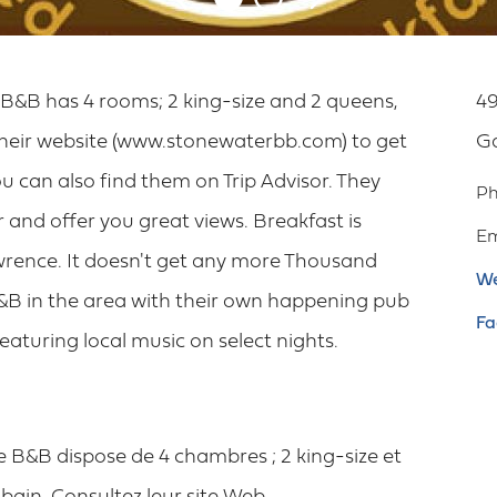
&B has 4 rooms; 2 king-size and 2 queens,
49
their website (www.stonewaterbb.com) to get
G
ou can also find them on Trip Advisor. They
P
 and offer you great views. Breakfast is
Em
wrence. It doesn't get any more Thousand
We
 B&B in the area with their own happening pub
Fa
aturing local music on select nights.
B&B dispose de 4 chambres ; 2 king-size et