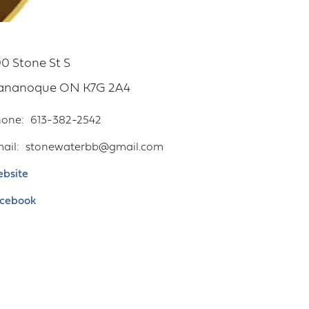
0 Stone St S
ananoque
ON
K7G 2A4
hone
613-382-2542
ail
stonewaterbb@gmail.com
bsite
cebook