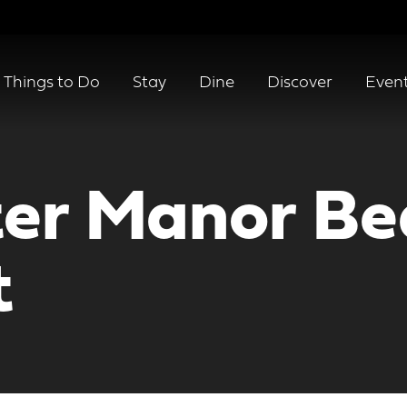
Things to Do
Stay
Dine
Discover
Even
er Manor Be
t