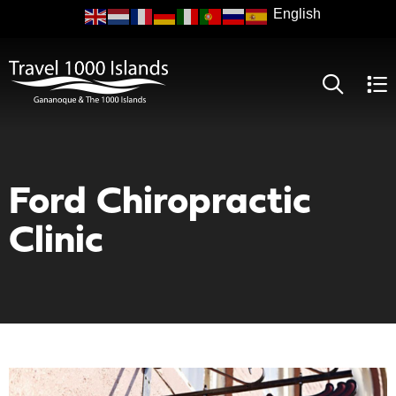
Skip
to
main
content
Ford Chiropractic
Clinic