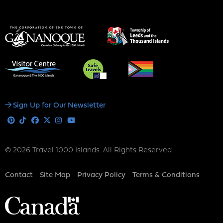
Social
Sign Up for Our Newsletter
Media
Pinterest
Tiktok
Facebook
X
Instagram
Youtube
© 2026 Travel 1000 Islands. All Rights Reserved.
Footer
Contact
Site Map
Privacy Policy
Terms & Conditions