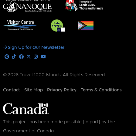
Social
Sign Up for Our Newsletter
Media
Pinterest
Tiktok
Facebook
X
Instagram
Youtube
© 2026 Travel 1000 Islands. All Rights Reserved.
Footer
Contact
Site Map
Privacy Policy
Terms & Conditions
This project has been made possible [in part] by the
Government of Canada.