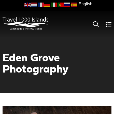
Skip
to
main
content
Eden Grove
Photography